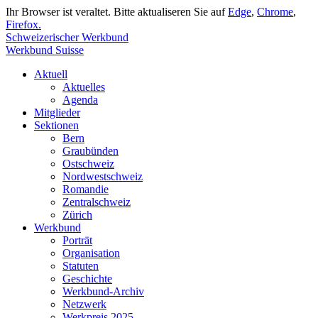
Ihr Browser ist veraltet. Bitte aktualiseren Sie auf
Edge
,
Chrome
,
Firefox.
Schweizerischer Werkbund
Werkbund Suisse
Aktuell
Aktuelles
Agenda
Mitglieder
Sektionen
Bern
Graubünden
Ostschweiz
Nordwestschweiz
Romandie
Zentralschweiz
Zürich
Werkbund
Porträt
Organisation
Statuten
Geschichte
Werkbund-Archiv
Netzwerk
Werkpreis 2025